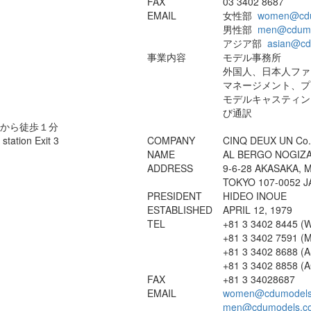
FAX
03 3402 8687
EMAIL
女性部
women@cdu
男性部
men@cdumo
アジア部
asian@cd
事業内容
モデル事務所
外国人、日本人ファ
マネージメント、プ
モデルキャスティン
び通訳
口から徒歩１分
tation Exit 3
COMPANY
CINQ DEUX UN Co.
NAME
AL BERGO NOGIZA
ADDRESS
9-6-28 AKASAKA, 
TOKYO 107-0052 
PRESIDENT
HIDEO INOUE
ESTABLISHED
APRIL 12, 1979
TEL
+81 3 3402 8445 
+81 3 3402 7591 (
+81 3 3402 8688 (
+81 3 3402 8858 
FAX
+81 3 34028687
EMAIL
women@cdumodels
men@cdumodels.c