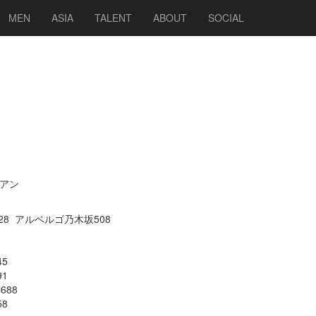
MEN
ASIA
TALENT
ABOUT
SOCIAL
アン
28 アルベルゴ乃木坂508
45
91
688
58