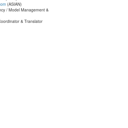
com
(ASIAN)
ncy / Model Management &
Coordinator & Translator